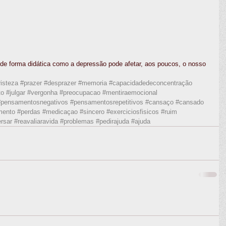
 de forma didática como a depressão pode afetar, aos poucos, o nosso 
risteza
#prazer
#desprazer
#memoria
#capacidadedeconcentração
to
#julgar
#vergonha
#preocupacao
#mentiraemocional
#pensamentosnegativos
#pensamentosrepetitivos
#cansaço
#cansado
mento
#perdas
#medicaçao
#sincero
#exerciciosfisicos
#ruim
rsar
#reavaliaravida
#problemas
#pedirajuda
#ajuda