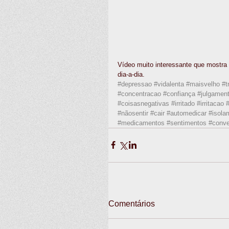
Vídeo muito interessante que mostra
dia-a-dia.  
#depressao
#vidalenta
#maisvelho
#t
#concentracao
#confiança
#julgamen
#coisasnegativas
#irritado
#irritacao
#nãosentir
#cair
#automedicar
#isola
#medicamentos
#sentimentos
#conve
Comentários