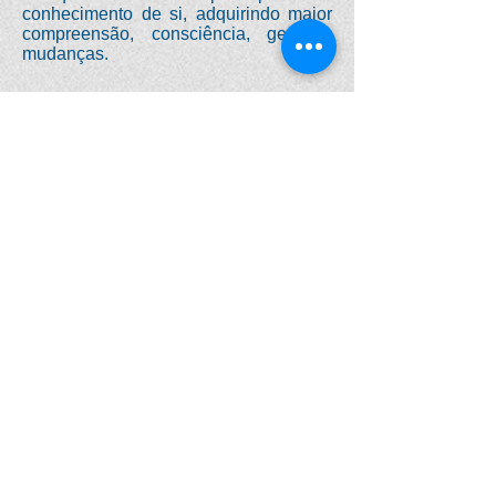
conhecimento de si, adquirindo maior
compreensão, consciência, gerando
mudanças.